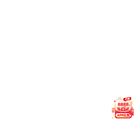
其次，在这种情况下，教练与球员之间容易产生隔
阂。一旦信任受到破坏，无论是在战术布置还是日常
训练中，都可能出现问题。这不仅不会促进球队的发
展，还可能引发内部矛盾，加剧团队气氛紧张。
最后，为了重建信任关系，双方必须进行更加坦诚有
效的沟通。教练需要向玩家传达自己的期望，而玩家
也要勇于承认自身的问题，并寻求改进的方法。只有
这样才能让球队重新回归正轨，实现共同目标。
4、如何改进当前状况
首先，提高全体成员对规则及体育精神的重要性的认
识至关重要。俱乐部应该定期组织相关培训，让每位
成员了解什么是合理合法地进行比赛，以及为何遵守