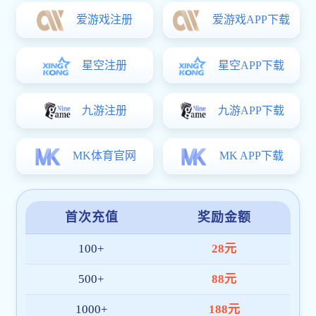
2026-06-12 00:22
40 次阅读
莱顿东方主帅怒斥球员浪费时间不值得我
继续捍卫他们
在最近的一场比赛中，莱顿东方的主帅对球队球员的
表现感到极度不满，尤其是他们在比赛过程中频繁浪
费时间的行为。这种情况不仅影响了球队的整体表
现，也让主帅感到愤怒与失望。他明确表示，球员们
的行为已经超出了他可以容忍的范围，并指出这种态
度让他无法继续捍卫他们。本文将从四个方面详细探
讨这一事件，包括主帅的不满原因、球员浪费时间的