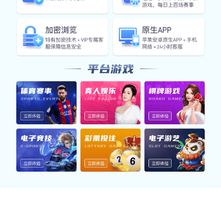
球队的价值和努力。
最后，他还提到，这种现象在一定程度上损害了俱乐
部形象。作为职业运动员，他们应该具备良好的职业
道德和竞技精神，而不是以不负责任的态度来面对比
赛。因此，面对这样的情况，他不得不公开表达自己
的愤怒，以警示整个团队。
2、球员浪费时间的危害
首先，浪费时间可能会导致比赛节奏被打乱。正常情
况下，足球比赛需要流畅且快速的发展，而频繁停顿
只会使得双方都难以进入状态，从而降低观众观看比
赛时的体验。这不仅对现场观众造成困扰，也可能影
响电视转播效果。
其次，从技术层面来看，过多依赖拖延战术可能导致